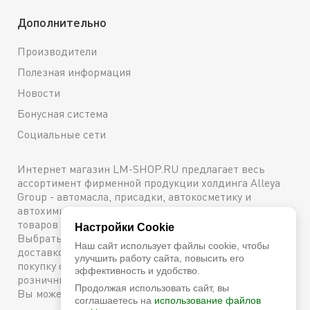
Дополнительно
Производители
Полезная информация
Новости
Бонусная система
Социальные сети
Интернет магазин LM-SHOP.RU предлагает весь
ассортимент фирменной продукции холдинга Alleya
Group - автомасла, присадки, автокосметику и
автохимию. Каталог содержит подробное описание
товаров с техническими характеристиками и ценами.
Настройки Cookie
Выбрать и купить оригинальную продукцию с
Наш сайт использует файлы cookie, чтобы
доставкой по Москве можно сейчас же, оформив
улучшить работу сайта, повысить его
покупку онлайн, либо посетив один из наших
эффективность и удобство.
розничных магазинов. Более подробную информацию
Продолжая использовать сайт, вы
Вы можете получить по телефону
+7 (800) 600-48-38
соглашаетесь на
использование файлов