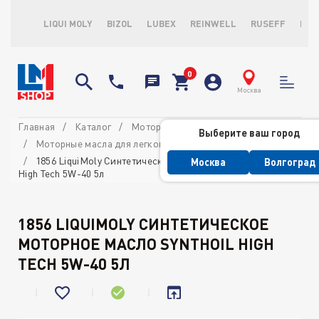
LIQUI MOLY
BIZOL
LUBEX
REINWELL
RUSEFF
LOP
Москва
Главная
Каталог
Моторные масла
Выберите ваш город
Моторные масла для легковых автомобилей
1856 LiquiMoly Синтетическое моторное масло Synthoil
Москва
Волгоград
High Tech 5W-40 5л
1856 LIQUIMOLY СИНТЕТИЧЕСКОЕ
МОТОРНОЕ МАСЛО SYNTHOIL HIGH
TECH 5W-40 5Л