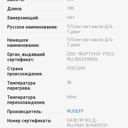
100
Длина:
Нет
Замерзающий:
П/Синт.мот.масло Д/4-
Русское наименование:
Т.двиг
П/Синт.мот.масло Д/4-
Немецкое
Т.двиг
наименование:
ООО "ФОРТУНА" РОСС
Орган, выдавший
RU.32623.BK06
сертификат:
РОССИЯ
Страна
происхождения:
50
Температура
перегрева:
false
Температура
переохлаждения:
RUSEFF
Производитель:
ЕАЭС № RU Д-
Номер сертификата:
RU.PA01.B.94927/21