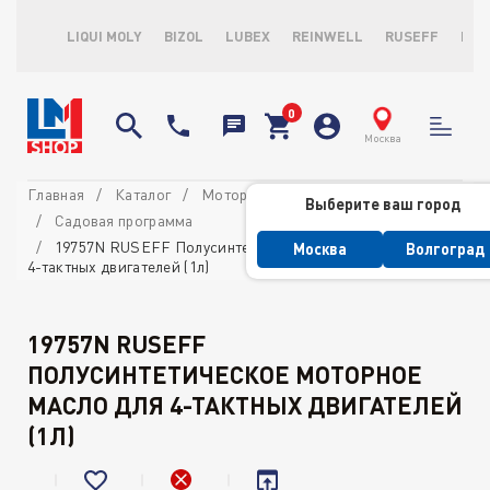
LIQUI MOLY
BIZOL
LUBEX
REINWELL
RUSEFF
LOP
Москва
Главная
Каталог
Моторные масла
Выберите ваш город
Садовая программа
19757N RUSEFF Полусинтетическое моторное масло для
Москва
Волгоград
4-тактных двигателей (1л)
19757N RUSEFF
ПОЛУСИНТЕТИЧЕСКОЕ МОТОРНОЕ
МАСЛО ДЛЯ 4-ТАКТНЫХ ДВИГАТЕЛЕЙ
(1Л)