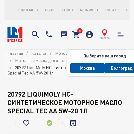
LIQUI MOLY
BIZOL
LUBEX
REINWELL
RUSEFF
LOP
Москва
Главная
Каталог
Моторные масла
Выберите ваш город
Моторные масла для легковых автомобилей
20792 LiquiMoly НС-синтетическое моторное масло
Москва
Волгоград
Special Tec AA 5W-20 1л
20792 LIQUIMOLY НС-
СИНТЕТИЧЕСКОЕ МОТОРНОЕ МАСЛО
SPECIAL TEC AA 5W-20 1Л