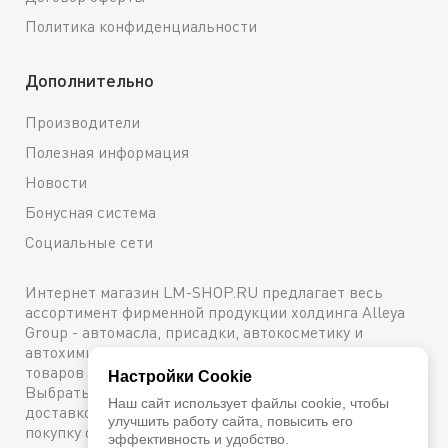
Политика конфиденциальности
Дополнительно
Производители
Полезная информация
Новости
Бонусная система
Социальные сети
Интернет магазин LM-SHOP.RU предлагает весь
ассортимент фирменной продукции холдинга Alleya
Group - автомасла, присадки, автокосметику и
автохимию. Каталог содержит подробное описание
товаров с техническими характеристиками и ценами.
Настройки Cookie
Выбрать и купить оригинальную продукцию с
Наш сайт использует файлы cookie, чтобы
доставкой по Москве можно сейчас же, оформив
улучшить работу сайта, повысить его
покупку онлайн, либо посетив один из наших
эффективность и удобство.