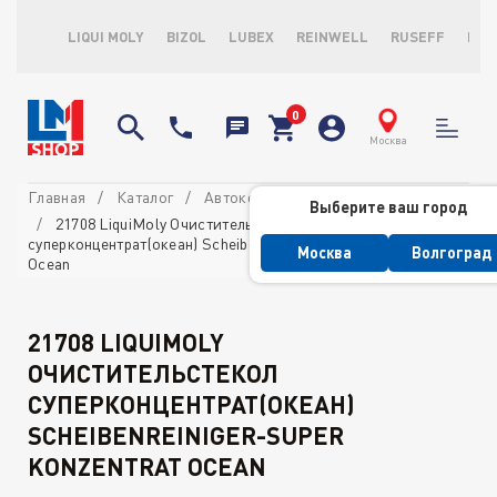
LIQUI MOLY
BIZOL
LUBEX
REINWELL
RUSEFF
LOP
Москва
Главная
Каталог
Автокосметика
Для стекол
Выберите ваш город
21708 LiquiMoly Очистительстекол
суперконцентрат(океан) Scheibenreiniger-Super Konzentrat
Москва
Волгоград
Ocean
21708 LIQUIMOLY
ОЧИСТИТЕЛЬСТЕКОЛ
СУПЕРКОНЦЕНТРАТ(ОКЕАН)
SCHEIBENREINIGER-SUPER
KONZENTRAT OCEAN