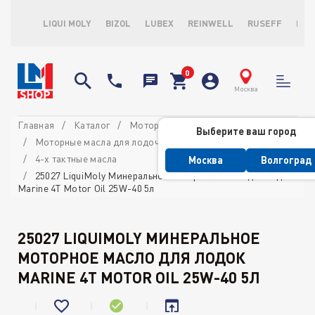
LIQUI MOLY
BIZOL
LUBEX
REINWELL
RUSEFF
LOP
Москва
Главная
Каталог
Моторные масла
Выберите ваш город
Моторные масла для лодочных моторов
4-х тактные масла
Москва
Волгоград
25027 LiquiMoly Минеральное моторное масло для лодок
Marine 4T Motor Oil 25W-40 5л
25027 LIQUIMOLY МИНЕРАЛЬНОЕ
МОТОРНОЕ МАСЛО ДЛЯ ЛОДОК
MARINE 4T MOTOR OIL 25W-40 5Л