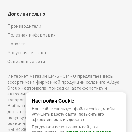
Дополнительно
Производители
Полезная информация
Новости
Бонусная система
Социальные сети
Интернет магазин LM-SHOP.RU предлагает весь
ассортимент фирменной продукции холдинга Alleya
Group - автомасла, присадки, автокосметику и
автохимию. Каталог содержит подробное описание
товаров с техническими характеристиками и ценами.
Настройки Cookie
Выбрать и купить оригинальную продукцию с
Наш сайт использует файлы cookie, чтобы
доставкой по Москве можно сейчас же, оформив
улучшить работу сайта, повысить его
покупку онлайн, либо посетив один из наших
эффективность и удобство.
розничных магазинов. Более подробную информацию
Продолжая использовать сайт, вы
Вы можете получить по телефону
+7 (800) 600-48-38