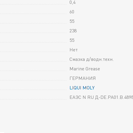
0,4
60
55
238
55
Нет
Смазка д/водн.техн.
Marine Grease
ГЕРМАНИЯ
LIQUI MOLY
ЕАЭС N RU Д-DE.РА01.В.4898