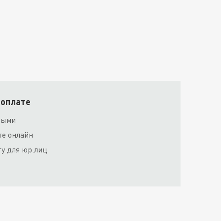
 оплате
ными
те онлайн
ту для юр.лиц