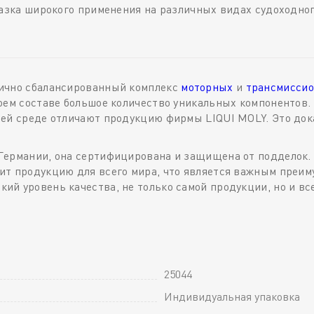
мазка широкого применения на различных видах судоходног
лично сбалансированный комплекс
моторных
и
трансмиссио
оем составе большое количество уникальных компонентов.
щей среде отличают продукцию фирмы LIQUI MOLY. Это до
Германии, она сертифицирована и защищена от подделок.
т продукцию для всего мира, что является важным преиму
й уровень качества, не только самой продукции, но и вс
25044
Индивидуальная упаковка