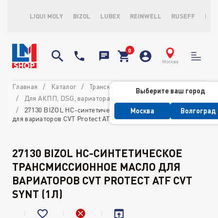
LIQUI MOLY
BIZOL
LUBEX
REINWELL
RUSEFF
LOP
Москва
Главная
Каталог
Трансмиссионные масла и ATF
Выберите ваш город
Для АКПП, DSG, вариатора и ГУР
27130 BIZOL НС-синтетическое трансмиссионное масло
Москва
Волгоград
для вариаторов CVT Protect ATF CVT Synt (1л)
27130 BIZOL НС-СИНТЕТИЧЕСКОЕ
ТРАНСМИССИОННОЕ МАСЛО ДЛЯ
ВАРИАТОРОВ CVT PROTECT ATF CVT
SYNT (1Л)