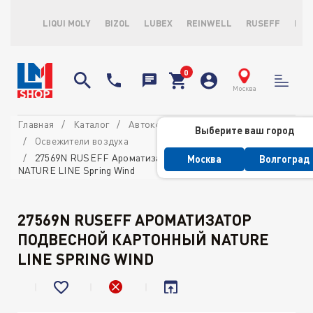
LIQUI MOLY
BIZOL
LUBEX
REINWELL
RUSEFF
LOP
Москва
Главная
Каталог
Автокосметика
Выберите ваш город
Освежители воздуха
27569N RUSEFF Ароматизатор подвесной картонный
Москва
Волгоград
NATURE LINE Spring Wind
27569N RUSEFF АРОМАТИЗАТОР
ПОДВЕСНОЙ КАРТОННЫЙ NATURE
LINE SPRING WIND