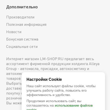
Дополнительно
Производители
Полезная информация
Новости
Бонусная система
Социальные сети
Интернет магазин LM-SHOP.RU предлагает весь
ассортимент фирменной продукции холдинга Alleya
Group - автомасла, присадки, автокосметику и
автохимию. Каталог содержит подробное описание
товаров с техническими характеристиками и ценами.
Настройки Cookie
Выбрать и купить оригинальную продукцию с
Наш сайт использует файлы cookie, чтобы
доставкой по Москве можно сейчас же, оформив
улучшить работу сайта, повысить его
покупку онлайн, либо посетив один из наших
эффективность и удобство.
розничных магазинов. Более подробную информацию
Продолжая использовать сайт, вы
Вы можете получить по телефону
+7 (800) 600-48-38
соглашаетесь на
использование файлов
cookie.