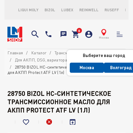
LIQUI MOLY
BIZOL
LUBEX
REINWELL
RUSEFF
LOP
Москва
Главная
Каталог
Трансмиссионные масла и ATF
Выберите ваш город
Для АКПП, DSG, вариатора и ГУР
28750 BIZOL НС-синтетическое трансмиссионное масло
Москва
Волгоград
для АКПП Protect ATF LV (1л)
28750 BIZOL НС-СИНТЕТИЧЕСКОЕ
ТРАНСМИССИОННОЕ МАСЛО ДЛЯ
АКПП PROTECT ATF LV (1Л)