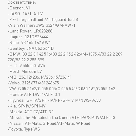
Соответствие:
-Dexron: VI
-JASO: 1A/1-A-LV
-ZF: Lifeguardfluid 6/Lifeguardfluid 8
-Aisin Warner: JWS 3324/GM-AW-1
-Land Rover: LR023288
-Jaguar: 02JDE26444
-Saab: 93 165 147 AW1
-Bentley: JNV 862 564 D
-BMW: 83 22 0 142 516/83 22 2 152 426/M-1375.4/83 22 2 289
720/83 22 2 355 599
-Fiat: 9.555550-AV5
-Ford: Mercon LV
-MB: 236.12/236.14/236.15/236.41
-Volvo: 31256774/31246675
-VW: G 052 162/G 055 005/G 055 540/G 060 162/G 055 162
-Honda: ATF DW-1/ATF-3.1
-Hyundai: SP IV/SPH-IV/FF-SP-IV M/NWS-9638
-Kia: SP-IV/SPH-IV
-Mazda: ATF FZ/ATF 3.1
-Mitsubishi: Mitsubishi Dia Queen ATF-PA/SP-IV/ATF-J3
-Nissan: AT-Matic S Fluid/AT-Matic W Fluid
-Toyota: Type WS