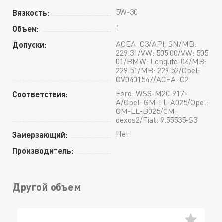
5W-30
Вязкость:
1
Объем:
ACEA: C3/API: SN/MB:
Допуски:
229.31/VW: 505 00/VW: 505
01/BMW: Longlife-04/MB:
229.51/MB: 229.52/Opel:
OV0401547/ACEA: C2
Ford: WSS-M2C 917-
Соответствия:
A/Opel: GM-LL-A025/Opel:
GM-LL-B025/GM:
dexos2/Fiat: 9.55535-S3
Нет
Замерзающий:
Производитель:
Другой объем