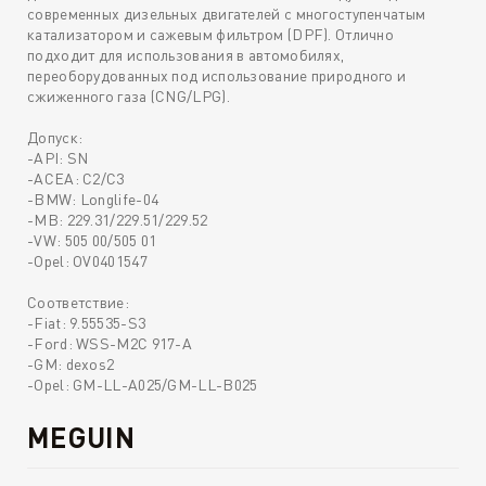
современных дизельных двигателей с многоступенчатым
катализатором и сажевым фильтром (DPF). Отлично
подходит для использования в автомобилях,
переоборудованных под использование природного и
сжиженного газа (CNG/LPG).
Допуск:
-API: SN
-ACEA: C2/C3
-BMW: Longlife-04
-MB: 229.31/229.51/229.52
-VW: 505 00/505 01
-Opel: OV0401547
Соответствие:
-Fiat: 9.55535-S3
-Ford: WSS-M2C 917-A
-GM: dexos2
-Opel: GM-LL-A025/GM-LL-B025
MEGUIN