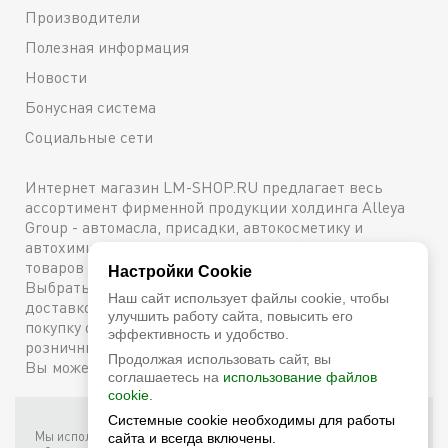
Производители
Полезная информация
Новости
Бонусная система
Социальные сети
Интернет магазин LM-SHOP.RU предлагает весь
ассортимент фирменной продукции холдинга Alleya
Group - автомасла, присадки, автокосметику и
автохимию. Каталог содержит подробное описание
товаров с техническими характеристиками и ценами.
Настройки Cookie
Выбрать и купить оригинальную продукцию с
Наш сайт использует файлы cookie, чтобы
доставкой по Москве можно сейчас же, оформив
улучшить работу сайта, повысить его
покупку онлайн, либо посетив один из наших
эффективность и удобство.
розничных магазинов. Более подробную информацию
Продолжая использовать сайт, вы
Вы можете получить по телефону
+7 (800) 600-48-38
соглашаетесь на
использование файлов
cookie.
Системные cookie необходимы для работы
Фирменный интернет-магазин LM Shop © 2026
Мы используем собственные куки (соокіе) и куки третьих лиц для
сайта и всегда включены.