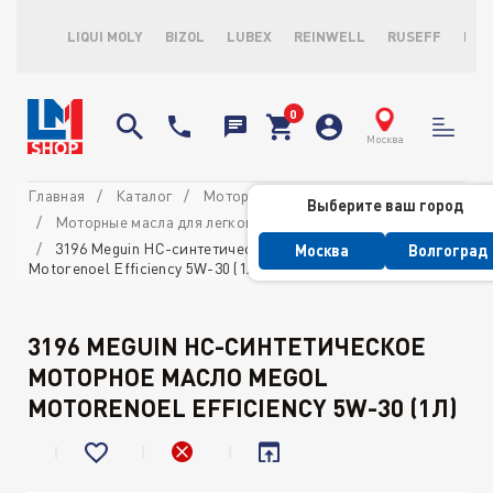
LIQUI MOLY
BIZOL
LUBEX
REINWELL
RUSEFF
LOP
Москва
Главная
Каталог
Моторные масла
Выберите ваш город
Моторные масла для легковых автомобилей
3196 Meguin НС-синтетическое моторное масло Megol
Москва
Волгоград
Motorenoel Efficiency 5W-30 (1л)
3196 MEGUIN НС-СИНТЕТИЧЕСКОЕ
МОТОРНОЕ МАСЛО MEGOL
MOTORENOEL EFFICIENCY 5W-30 (1Л)