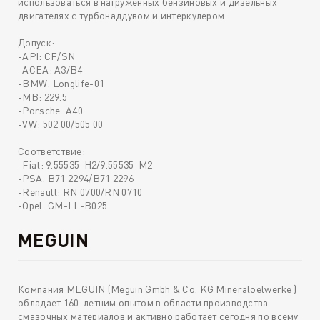
использоваться в нагруженных бензиновых и дизельных
двигателях с турбонаддувом и интеркулером.
Допуск:
-API: CF/SN
-ACEA: A3/B4
-BMW: Longlife-01
-MB: 229.5
-Porsche: A40
-VW: 502 00/505 00
Соответствие:
-Fiat: 9.55535-H2/9.55535-M2
-PSA: B71 2294/B71 2296
-Renault: RN 0700/RN 0710
-Opel: GM-LL-B025
MEGUIN
Компания MEGUIN (Meguin Gmbh & Co. KG Mineraloelwerke )
обладает 160-летним опытом в области производства
смазочных материалов и активно работает сегодня по всему