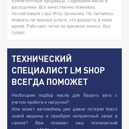
Компетентные продавцы, Подобрали масло и
расходники. Все качественно поменяли,
посоветовали Liqui Moly промывку. Не пытались
впарить не нужные услуги, что редкость в наше
время. Работают четко по времени записи. Все
супер!
ТЕХНИЧЕСКИЙ
СПЕЦИАЛИСТ LM SHOP
ВСЕГДА ПОМОЖЕТ
Необходим подбор масла для Вашего авто с
учетом пробега и нагрузки?
Или может автомобиль уже давно потерял блеск
новой машины и приобрел неприятный запах в
салоне? Вам поможет наш технический