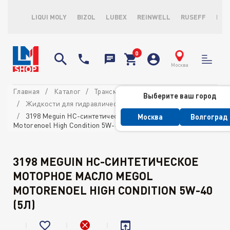
LIQUI MOLY
BIZOL
LUBEX
REINWELL
RUSEFF
LOP
Москва
Главная
Каталог
Трансмиссионные масла и ATF
Выберите ваш город
Жидкости для гидравлических систем автомобиля
3198 Meguin НС-синтетическое моторное масло Megol
Москва
Волгоград
Motorenoel High Condition 5W-40 (5л)
3198 MEGUIN НС-СИНТЕТИЧЕСКОЕ
МОТОРНОЕ МАСЛО MEGOL
MOTORENOEL HIGH CONDITION 5W-40
(5Л)