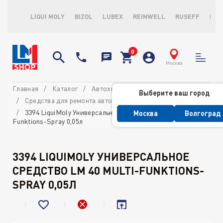
LIQUI MOLY
BIZOL
LUBEX
REINWELL
RUSEFF
LOP
Москва
Главная
Каталог
Автохимия потребительская
Выберите ваш город
Средства для ремонта автомобиля
3394 LiquiMoly Универсальное средство LM 40 Multi-
Москва
Волгоград
Funktions-Spray 0,05л
3394 LIQUIMOLY УНИВЕРСАЛЬНОЕ
СРЕДСТВО LM 40 MULTI-FUNKTIONS-
SPRAY 0,05Л