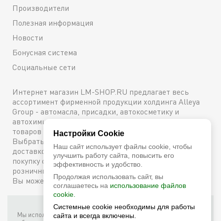
Производители
Полезная информация
Новости
Бонусная система
Социальные сети
Интернет магазин LM-SHOP.RU предлагает весь
ассортимент фирменной продукции холдинга Alleya
Group - автомасла, присадки, автокосметику и
автохимию. Каталог содержит подробное описание
товаров с техническими характеристиками и ценами.
Настройки Cookie
Выбрать и купить оригинальную продукцию с
Наш сайт использует файлы cookie, чтобы
доставкой по Москве можно сейчас же, оформив
улучшить работу сайта, повысить его
покупку онлайн, либо посетив один из наших
эффективность и удобство.
розничных магазинов. Более подробную информацию
Продолжая использовать сайт, вы
Вы можете получить по телефону
+7 (800) 600-48-38
соглашаетесь на
использование файлов
cookie.
Системные cookie необходимы для работы
Фирменный интернет-магазин LM Shop © 2026
Мы используем собственные куки (соокіе) и куки третьих лиц для
сайта и всегда включены.