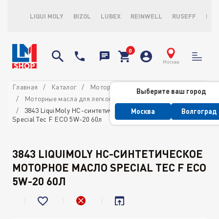
LIQUI MOLY
BIZOL
LUBEX
REINWELL
RUSEFF
LOP
Москва
Главная
Каталог
Моторные масла
Выберите ваш город
Моторные масла для легковых автомобилей
3843 LiquiMoly НС-синтетическое моторное масло
Москва
Волгоград
Special Tec F ECO 5W-20 60л
3843 LIQUIMOLY НС-СИНТЕТИЧЕСКОЕ
МОТОРНОЕ МАСЛО SPECIAL TEC F ECO
5W-20 60Л