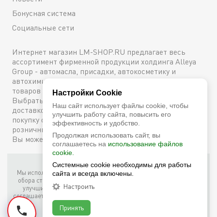
Бонусная система
Социальные сети
Интернет магазин LM-SHOP.RU предлагает весь
ассортимент фирменной продукции холдинга Alleya
Group - автомасла, присадки, автокосметику и
автохимию. Каталог содержит подробное описание
товаров с техническими характеристиками и ценами.
Настройки Cookie
Выбрать и купить оригинальную продукцию с
Наш сайт использует файлы cookie, чтобы
доставкой по Москве можно сейчас же, оформив
улучшить работу сайта, повысить его
покупку онлайн, либо посетив один из наших
эффективность и удобство.
розничных магазинов. Более подробную информацию
Продолжая использовать сайт, вы
Вы можете получить по телефону
+7 (800) 600-48-38
соглашаетесь на
использование файлов
cookie.
Фирменный интернет-магазин LM Shop © 2026
Системные cookie необходимы для работы
Мы используем собственные куки (соокіе) и куки третьих лиц для
сайта и всегда включены.
обора статистики, маркетинговых целей, а также для того, чтобы
Настроить
улучшить работу сайта. Продолжая просмотр этого сайта, вы
соглашаетесь с таким использованием файлов куки в соответствии
с условиями
Cookie Notice
.
Принять