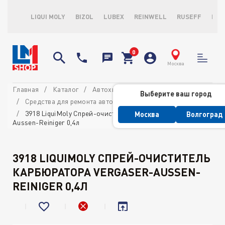
LIQUI MOLY
BIZOL
LUBEX
REINWELL
RUSEFF
LOP
Москва
Главная
Каталог
Автохимия потребительская
Выберите ваш город
Средства для ремонта автомобиля
3918 LiquiMoly Спрей-очиститель карбюратора Vergaser-
Москва
Волгоград
Aussen-Reiniger 0,4л
3918 LIQUIMOLY СПРЕЙ-ОЧИСТИТЕЛЬ
КАРБЮРАТОРА VERGASER-AUSSEN-
REINIGER 0,4Л