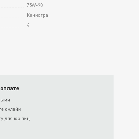
75W-90
Канистра
4
 оплате
ными
те онлайн
ту для юр.лиц