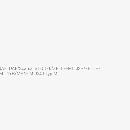
1
AF: DAF/Scania: STO 1: 0/ZF: TE-ML 02B/ZF: TE-
-ML 19B/MAN: M 3343 Typ M