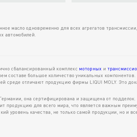
ное масло одновременно для всех агрегатов трансмиссии, 
ых автомобилей.
лично сбалансированный комплекс
моторных
и
трансмиссио
оем составе большое количество уникальных компонентов.
щей среде отличают продукцию фирмы LIQUI MOLY. Это до
Германии, она сертифицирована и защищена от подделок.
т продукцию для всего мира, что является важным преиму
й уровень качества, не только самой продукции, но и вс