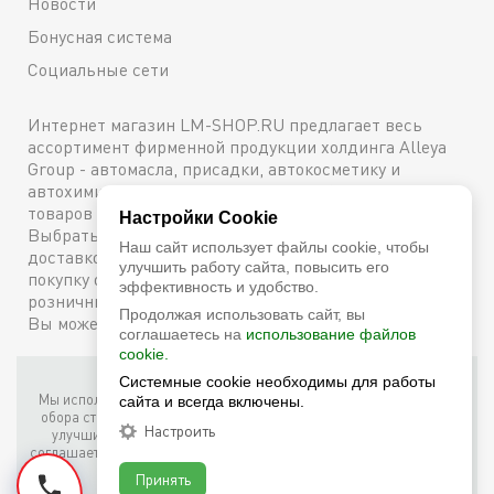
Новости
Бонусная система
Социальные сети
Интернет магазин LM-SHOP.RU предлагает весь
ассортимент фирменной продукции холдинга Alleya
Group - автомасла, присадки, автокосметику и
автохимию. Каталог содержит подробное описание
товаров с техническими характеристиками и ценами.
Настройки Cookie
Выбрать и купить оригинальную продукцию с
Наш сайт использует файлы cookie, чтобы
доставкой по Москве можно сейчас же, оформив
улучшить работу сайта, повысить его
покупку онлайн, либо посетив один из наших
эффективность и удобство.
розничных магазинов. Более подробную информацию
Продолжая использовать сайт, вы
Вы можете получить по телефону
+7 (800) 600-48-38
соглашаетесь на
использование файлов
cookie.
Системные cookie необходимы для работы
Фирменный интернет-магазин LM Shop © 2026
Мы используем собственные куки (соокіе) и куки третьих лиц для
сайта и всегда включены.
обора статистики, маркетинговых целей, а также для того, чтобы
Настроить
улучшить работу сайта. Продолжая просмотр этого сайта, вы
соглашаетесь с таким использованием файлов куки в соответствии
с условиями
Cookie Notice
.
Принять