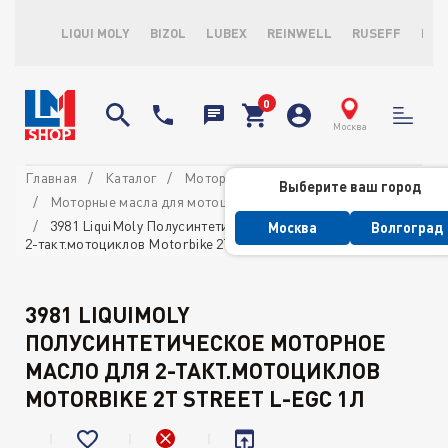
LIQUI MOLY
BIZOL
LUBEX
REINWELL
RUSEFF
LOP
Москва
Главная
Каталог
Моторные масла
Выберите ваш город
Моторные масла для мотоциклов
2-х тактные масла
3981 LiquiMoly Полусинтетическое моторное масло для
Москва
Волгоград
2-такт.мотоциклов Motorbike 2T Street L-EGC 1л
3981 LIQUIMOLY
ПОЛУСИНТЕТИЧЕСКОЕ МОТОРНОЕ
МАСЛО ДЛЯ 2-ТАКТ.МОТОЦИКЛОВ
MOTORBIKE 2T STREET L-EGC 1Л