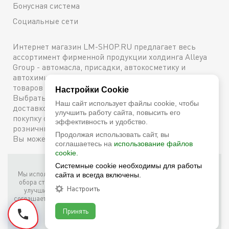
Бонусная система
Социальные сети
Интернет магазин LM-SHOP.RU предлагает весь
ассортимент фирменной продукции холдинга Alleya
Group - автомасла, присадки, автокосметику и
автохимию. Каталог содержит подробное описание
товаров с техническими характеристиками и ценами.
Настройки Cookie
Выбрать и купить оригинальную продукцию с
Наш сайт использует файлы cookie, чтобы
доставкой по Москве можно сейчас же, оформив
улучшить работу сайта, повысить его
покупку онлайн, либо посетив один из наших
эффективность и удобство.
розничных магазинов. Более подробную информацию
Продолжая использовать сайт, вы
Вы можете получить по телефону
+7 (800) 600-48-38
соглашаетесь на
использование файлов
cookie.
Системные cookie необходимы для работы
Фирменный интернет-магазин LM Shop © 2026
Мы используем собственные куки (соокіе) и куки третьих лиц для
сайта и всегда включены.
обора статистики, маркетинговых целей, а также для того, чтобы
Настроить
улучшить работу сайта. Продолжая просмотр этого сайта, вы
соглашаетесь с таким использованием файлов куки в соответствии
с условиями
Cookie Notice
.
Принять