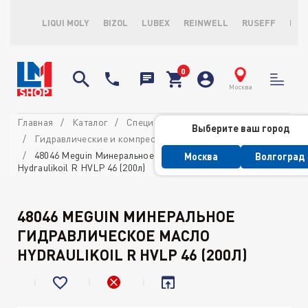
LIQUI MOLY
BIZOL
LUBEX
REINWELL
RUSEFF
LOP
Москва
Главная
Каталог
Специализированные масла
Выберите ваш город
Гидравлические и компрессорные масла
48046 Meguin Минеральное гидравлическое масло
Москва
Волгоград
Hydraulikoil R HVLP 46 (200л)
48046 MEGUIN МИНЕРАЛЬНОЕ
ГИДРАВЛИЧЕСКОЕ МАСЛО
HYDRAULIKOIL R HVLP 46 (200Л)