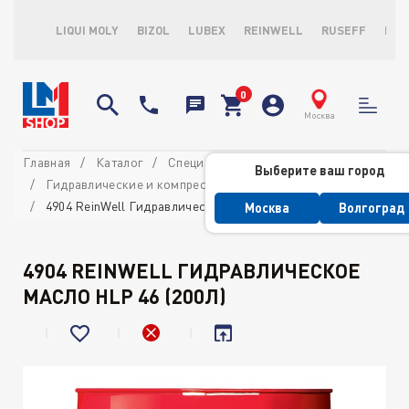
LIQUI MOLY
BIZOL
LUBEX
REINWELL
RUSEFF
LOP
Москва
Главная
Каталог
Специализированные масла
Выберите ваш город
Гидравлические и компрессорные масла
4904 ReinWell Гидравлическое масло HLP 46 (200л)
Москва
Волгоград
4904 REINWELL ГИДРАВЛИЧЕСКОЕ
МАСЛО HLP 46 (200Л)