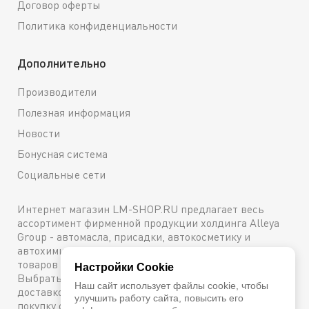
Договор оферты
Политика конфиденциальности
Дополнительно
Производители
Полезная информация
Новости
Бонусная система
Социальные сети
Интернет магазин LM-SHOP.RU предлагает весь
ассортимент фирменной продукции холдинга Alleya
Group - автомасла, присадки, автокосметику и
автохимию. Каталог содержит подробное описание
товаров с техническими характеристиками и ценами.
Настройки Cookie
Выбрать и купить оригинальную продукцию с
Наш сайт использует файлы cookie, чтобы
доставкой по Москве можно сейчас же, оформив
улучшить работу сайта, повысить его
покупку онлайн, либо посетив один из наших