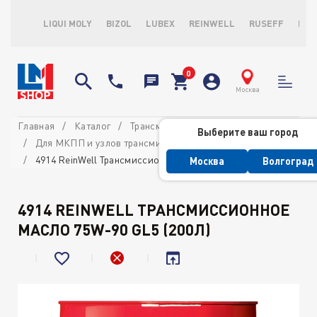
LIQUI MOLY
BIZOL
LUBEX
REINWELL
RUSEFF
LOP
Москва
Главная
Каталог
Трансмиссионные масла и ATF
Выберите ваш город
Для МКПП и узлов трансмиссии
4914 ReinWell Трансмиссионное масло 75W-90 GL5 (200л)
Москва
Волгоград
4914 REINWELL ТРАНСМИССИОННОЕ
МАСЛО 75W-90 GL5 (200Л)