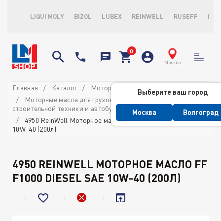
LIQUI MOLY
BIZOL
LUBEX
REINWELL
RUSEFF
LOP
Москва
Главная
Каталог
Моторные масла
Выберите ваш город
Моторные масла для грузовых автомобилей,
строительной техники и автобусов
Москва
Волгоград
4950 ReinWell Моторное масло FF F1000 Diesel SAE
10W-40 (200л)
4950 REINWELL МОТОРНОЕ МАСЛО FF
F1000 DIESEL SAE 10W-40 (200Л)