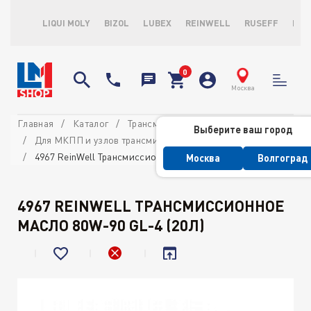
LIQUI MOLY
BIZOL
LUBEX
REINWELL
RUSEFF
LOP
Москва
Главная
Каталог
Трансмиссионные масла и ATF
Выберите ваш город
Для МКПП и узлов трансмиссии
4967 ReinWell Трансмиссионное масло 80W-90 GL-4 (20л)
Москва
Волгоград
4967 REINWELL ТРАНСМИССИОННОЕ
МАСЛО 80W-90 GL-4 (20Л)