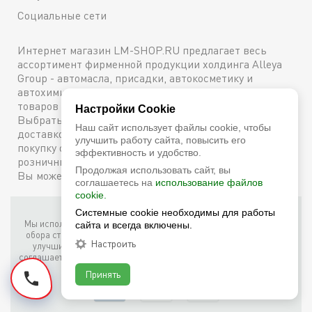
Социальные сети
Интернет магазин LM-SHOP.RU предлагает весь
ассортимент фирменной продукции холдинга Alleya
Group - автомасла, присадки, автокосметику и
автохимию. Каталог содержит подробное описание
товаров с техническими характеристиками и ценами.
Настройки Cookie
Выбрать и купить оригинальную продукцию с
Наш сайт использует файлы cookie, чтобы
доставкой по Москве можно сейчас же, оформив
улучшить работу сайта, повысить его
покупку онлайн, либо посетив один из наших
эффективность и удобство.
розничных магазинов. Более подробную информацию
Продолжая использовать сайт, вы
Вы можете получить по телефону
+7 (800) 600-48-38
соглашаетесь на
использование файлов
cookie.
Фирменный интернет-магазин LM Shop © 2026
Системные cookie необходимы для работы
Мы используем собственные куки (соокіе) и куки третьих лиц для
сайта и всегда включены.
обора статистики, маркетинговых целей, а также для того, чтобы
Настроить
улучшить работу сайта. Продолжая просмотр этого сайта, вы
соглашаетесь с таким использованием файлов куки в соответствии
с условиями
Cookie Notice
.
Принять