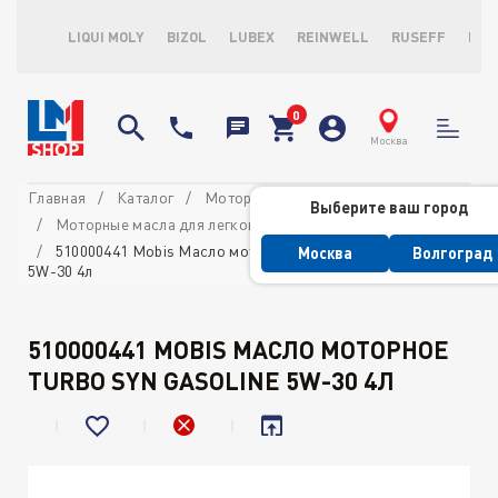
LIQUI MOLY
BIZOL
LUBEX
REINWELL
RUSEFF
LOP
Москва
Главная
Каталог
Моторные масла
Выберите ваш город
Моторные масла для легковых автомобилей
510000441 Mobis Масло моторное Turbo SYN Gasoline
Москва
Волгоград
5W-30 4л
510000441 MOBIS МАСЛО МОТОРНОЕ
TURBO SYN GASOLINE 5W-30 4Л