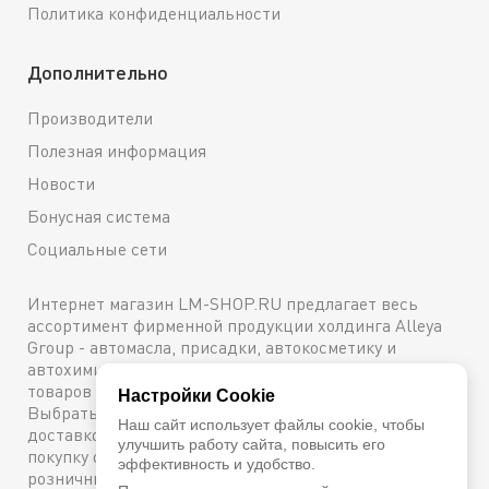
Политика конфиденциальности
Дополнительно
Производители
Полезная информация
Новости
Бонусная система
Социальные сети
Интернет магазин LM-SHOP.RU предлагает весь
ассортимент фирменной продукции холдинга Alleya
Group - автомасла, присадки, автокосметику и
автохимию. Каталог содержит подробное описание
товаров с техническими характеристиками и ценами.
Настройки Cookie
Выбрать и купить оригинальную продукцию с
Наш сайт использует файлы cookie, чтобы
доставкой по Москве можно сейчас же, оформив
улучшить работу сайта, повысить его
покупку онлайн, либо посетив один из наших
эффективность и удобство.
розничных магазинов. Более подробную информацию