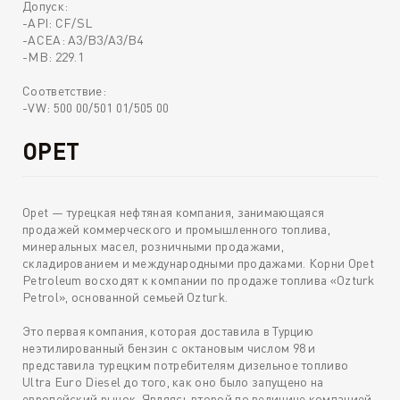
Допуск:
-API: CF/SL
-ACEA: A3/B3/A3/B4
-MB: 229.1
Соответствие:
-VW: 500 00/501 01/505 00
OPET
Opet — турецкая нефтяная компания, занимающаяся
продажей коммерческого и промышленного топлива,
минеральных масел, розничными продажами,
складированием и международными продажами. Корни Opet
Petroleum восходят к компании по продаже топлива «Ozturk
Petrol», основанной семьей Ozturk.
Это первая компания, которая доставила в Турцию
неэтилированный бензин с октановым числом 98 и
представила турецким потребителям дизельное топливо
Ultra Euro Diesel до того, как оно было запущено на
европейский рынок. Являясь второй по величине компанией