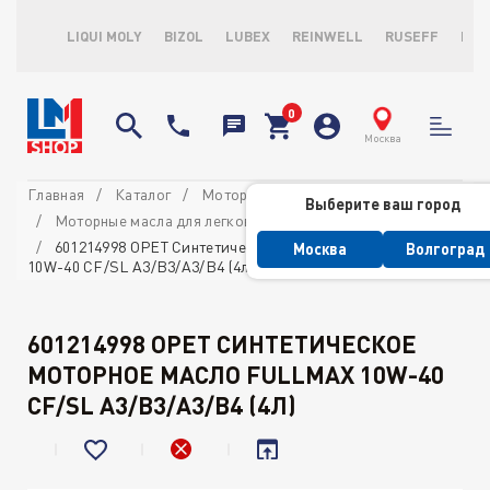
LIQUI MOLY
BIZOL
LUBEX
REINWELL
RUSEFF
LOP
Москва
Главная
Каталог
Моторные масла
Выберите ваш город
Моторные масла для легковых автомобилей
601214998 OPET Синтетическое моторное масло Fullmax
Москва
Волгоград
10W-40 CF/SL A3/B3/A3/B4 (4л)
601214998 OPET СИНТЕТИЧЕСКОЕ
МОТОРНОЕ МАСЛО FULLMAX 10W-40
CF/SL A3/B3/A3/B4 (4Л)