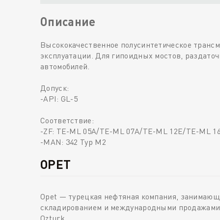
Описание
Высококачественное полусинтетическое трансм
эксплуатации. Для гипоидных мостов, раздаточ
автомобилей.
Допуск:
-API: GL-5
Соответствие:
-ZF: TE-ML 05A/TE-ML 07A/TE-ML 12E/TE-ML 
-MAN: 342 Typ M2
OPET
Opet — турецкая нефтяная компания, занимающ
складированием и международными продажами. 
Ozturk.