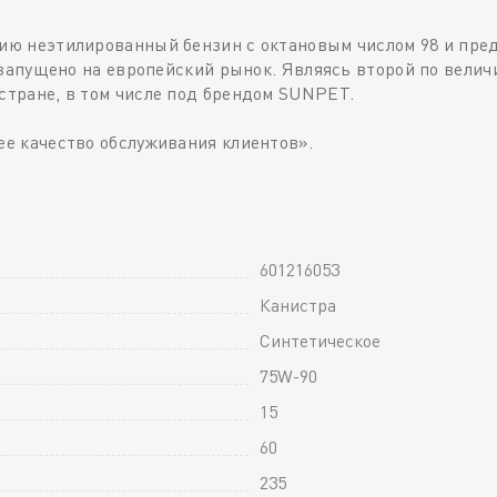
цию неэтилированный бензин с октановым числом 98 и пре
ло запущено на европейский рынок. Являясь второй по велич
 стране, в том числе под брендом SUNPET.
ее качество обслуживания клиентов».
601216053
Канистра
Синтетическое
75W-90
15
60
235