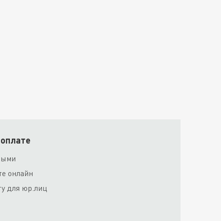
 оплате
ными
те онлайн
ту для юр.лиц