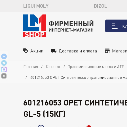
LIQUI MOLY
BIZOL
К
Акции
Доставка и оплата
Магаз
Главная
Каталог
Трансмиссионные масла и ATF
601216053 OPET Синтетическое трансмиссионное мас
601216053 OPET СИНТЕТИ
GL-5 (15КГ)