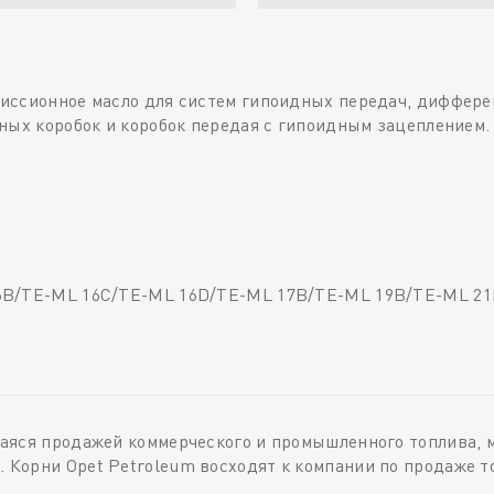
иссионное масло для систем гипоидных передач, диффере
ных коробок и коробок передая с гипоидным зацеплением.
16B/TE-ML 16C/TE-ML 16D/TE-ML 17B/TE-ML 19B/TE-ML 2
аяся продажей коммерческого и промышленного топлива, 
Корни Opet Petroleum восходят к компании по продаже то