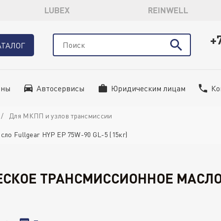
LUBEX
REINWELL
+
АТАЛОГ
ины
Автосервисы
Юридическим лицам
Ко
Для МКПП и узлов трансмиссии
ло Fullgear HYP EP 75W-90 GL-5 (15кг)
ЧЕСКОЕ ТРАНСМИССИОННОЕ МАСЛО 