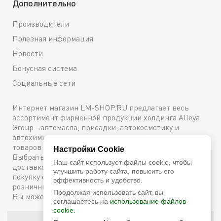
Дополнительно
Производители
Полезная информация
Новости
Бонусная система
Социальные сети
Интернет магазин LM-SHOP.RU предлагает весь
ассортимент фирменной продукции холдинга Alleya
Group - автомасла, присадки, автокосметику и
автохимию. Каталог содержит подробное описание
товаров с техническими характеристиками и ценами.
Настройки Cookie
Выбрать и купить оригинальную продукцию с
Наш сайт использует файлы cookie, чтобы
доставкой по Москве можно сейчас же, оформив
улучшить работу сайта, повысить его
покупку онлайн, либо посетив один из наших
эффективность и удобство.
розничных магазинов. Более подробную информацию
Продолжая использовать сайт, вы
Вы можете получить по телефону
+7 (800) 600-48-38
соглашаетесь на
использование файлов
cookie.