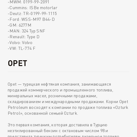
-MWM: 0199-99-2091
-Cummins: ISBe motorlar
-Deutz: TR-0199-99-1115
-Ford: WSS-M97 B44-D
-GM: 6277M
-MAN: 324 Typ SNF
-Renault: Type D
-Volvo: Volvo
-VW: TL-774 F
OPET
Opet — турецкая нефтяная компания, занимающаяся
продажей коммерческого и промышленного топлива,
минеральных масел, розничными продажами,
складированием и международными продажами. Корни Opet
Petroleum восходят к компании по продаже топлива «Ozturk
Petrol», основанной семьей Ozturk.
Это первая компания, которая доставила в Турцию
неэтилированный бензин с октановым числом 98 и
представила турецким потребителям дизельное топливо