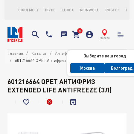
LIQUI MOLY
BIZOL
LUBEX
REINWELL
RUSEFF
LOP
Москва
Главная
Каталог
Антифризы
Выберите ваш город
601216664 OPET Антифриз Extended Life Antifreeze (3л)
Москва
Волгоград
601216664 OPET АНТИФРИЗ
EXTENDED LIFE ANTIFREEZE (3Л)