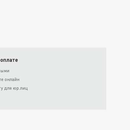
 оплате
ными
те онлайн
ту для юр.лиц