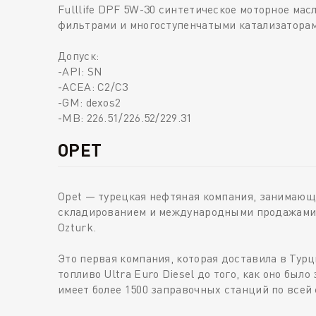
Fulllife DPF 5W-30 синтетическое моторное ма
фильтрами и многоступенчатыми катализаторам
Допуск:
-API: SN
-ACEA: C2/C3
-GM: dexos2
-MB: 226.51/226.52/229.31
OPET
Opet — турецкая нефтяная компания, занимающ
складированием и международными продажами. 
Ozturk.
Это первая компания, которая доставила в Тур
топливо Ultra Euro Diesel до того, как оно бы
имеет более 1500 заправочных станций по всей