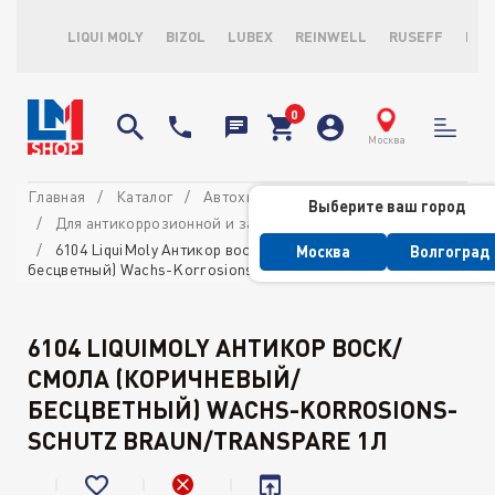
LIQUI MOLY
BIZOL
LUBEX
REINWELL
RUSEFF
LOP
Москва
Главная
Каталог
Автохимия профессиональная
Выберите ваш город
Для антикоррозионной и защитной обработки
6104 LiquiMoly Антикор воск/смола (коричневый/
Москва
Волгоград
бесцветный) Wachs-Korrosions-Schutz braun/transpare 1л
6104 LIQUIMOLY АНТИКОР ВОСК/
СМОЛА (КОРИЧНЕВЫЙ/
БЕСЦВЕТНЫЙ) WACHS-KORROSIONS-
SCHUTZ BRAUN/TRANSPARE 1Л