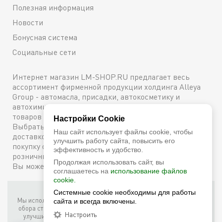
Полезная информация
Новости
Бонусная система
Социальные сети
Интернет магазин LM-SHOP.RU предлагает весь
ассортимент фирменной продукции холдинга Alleya
Group - автомасла, присадки, автокосметику и
автохимию. Каталог содержит подробное описание
товаров с техническими характеристиками и ценами.
Настройки Cookie
Выбрать и купить оригинальную продукцию с
Наш сайт использует файлы cookie, чтобы
доставкой по Москве можно сейчас же, оформив
улучшить работу сайта, повысить его
покупку онлайн, либо посетив один из наших
эффективность и удобство.
розничных магазинов. Более подробную информацию
Продолжая использовать сайт, вы
Вы можете получить по телефону
+7 (800) 600-48-38
соглашаетесь на
использование файлов
cookie.
Системные cookie необходимы для работы
Фирменный интернет-магазин LM Shop © 2026
Мы используем собственные куки (соокіе) и куки третьих лиц для
сайта и всегда включены.
обора статистики, маркетинговых целей, а также для того, чтобы
Настроить
улучшить работу сайта. Продолжая просмотр этого сайта, вы