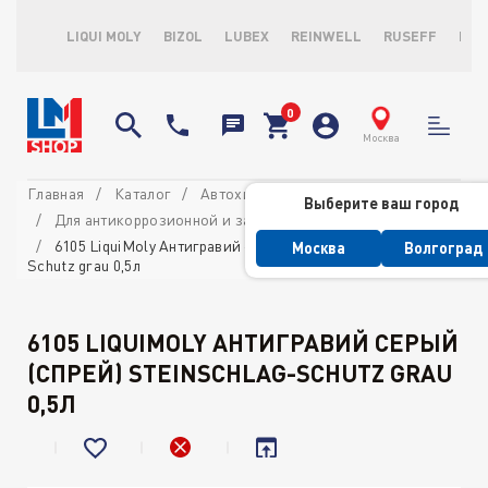
LIQUI MOLY
BIZOL
LUBEX
REINWELL
RUSEFF
LOP
Москва
Главная
Каталог
Автохимия потребительская
Выберите ваш город
Для антикоррозионной и защитной обработки
6105 LiquiMoly Антигравий серый (спрей) Steinschlag-
Москва
Волгоград
Schutz grau 0,5л
6105 LIQUIMOLY АНТИГРАВИЙ СЕРЫЙ
(СПРЕЙ) STEINSCHLAG-SCHUTZ GRAU
0,5Л