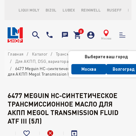
LIQUI MOLY
BIZOL
LUBEX
REINWELL
RUSEFF
LOP
Москва
Главная
Каталог
Трансмиссионные масла и ATF
Выберите ваш город
Для АКПП, DSG, вариатора и ГУР
6477 Meguin НС-синтетическое трансмиссионное масло
Москва
Волгоград
для АКПП Megol Transmission Fluid ATF III (5л)
6477 MEGUIN НС-СИНТЕТИЧЕСКОЕ
ТРАНСМИССИОННОЕ МАСЛО ДЛЯ
АКПП MEGOL TRANSMISSION FLUID
ATF III (5Л)