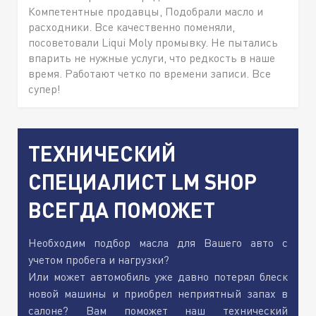
Компетентные продавцы, Подобрали масло и
расходники. Все качественно поменяли,
посоветовали Liqui Moly промывку. Не пытались
впарить не нужные услуги, что редкость в наше
время. Работают четко по времени записи. Все
супер!
ТЕХНИЧЕСКИЙ
СПЕЦИАЛИСТ LM SHOP
ВСЕГДА ПОМОЖЕТ
Необходим подбор масла для Вашего авто с
учетом пробега и нагрузки?
Или может автомобиль уже давно потерял блеск
новой машины и приобрел неприятный запах в
салоне? Вам поможет наш технический