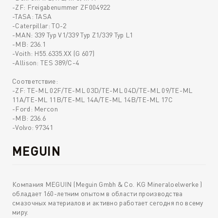
-ZF: Freigabenummer ZF004922
-TASA: TASA
-Caterpillar: TO-2
-MAN: 339 Typ V1/339 Typ Z1/339 Typ L1
-MB: 236.1
-Voith: H55.6335.XX (G 607)
-Allison: TES 389/C-4
Соответствие:
-ZF: TE-ML 02F/TE-ML 03D/TE-ML 04D/TE-ML 09/TE-ML
11A/TE-ML 11B/TE-ML 14A/TE-ML 14B/TE-ML 17C
-Ford: Mercon
-MB: 236.6
-Volvo: 97341
MEGUIN
Компания MEGUIN (Meguin Gmbh & Co. KG Mineraloelwerke )
обладает 160-летним опытом в области производства
смазочных материалов и активно работает сегодня по всему
миру.