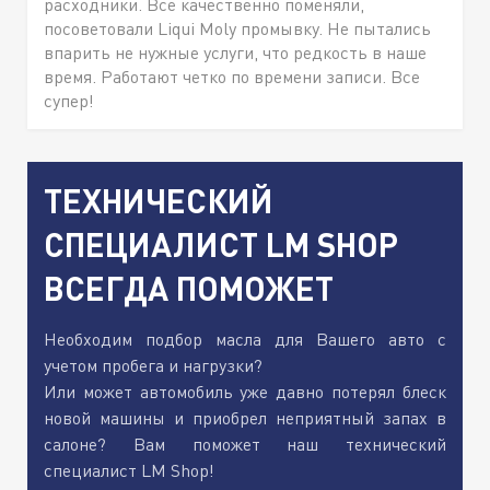
расходники. Все качественно поменяли,
посоветовали Liqui Moly промывку. Не пытались
впарить не нужные услуги, что редкость в наше
время. Работают четко по времени записи. Все
супер!
ТЕХНИЧЕСКИЙ
СПЕЦИАЛИСТ LM SHOP
ВСЕГДА ПОМОЖЕТ
Необходим подбор масла для Вашего авто с
учетом пробега и нагрузки?
Или может автомобиль уже давно потерял блеск
новой машины и приобрел неприятный запах в
салоне? Вам поможет наш технический
специалист LM Shop!