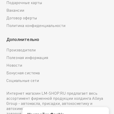
Подарочные карты
Вакансии
Договор оферты
Политика конфиденциальности
Дополнительно
Производители
Полезная информация
Новости
Бонусная система
Социальные сети
Интернет магазин LM-SHOP.RU предлагает весь
ассортимент фирменной продукции холдинга Alleya
Group - автомасла, присадки, автокосметику и
автохимию. Каталог содержит подробное описание
товаров с техническими характеристиками и ценами.