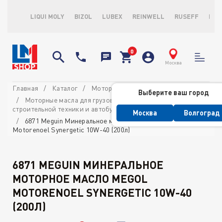
LIQUI MOLY
BIZOL
LUBEX
REINWELL
RUSEFF
LOP
Москва
Главная
Каталог
Моторные масла
Выберите ваш город
Моторные масла для грузовых автомобилей,
строительной техники и автобусов
Москва
Волгоград
6871 Meguin Минеральное моторное масло Megol
Motorenoel Synergetic 10W-40 (200л)
6871 MEGUIN МИНЕРАЛЬНОЕ
МОТОРНОЕ МАСЛО MEGOL
MOTORENOEL SYNERGETIC 10W-40
(200Л)