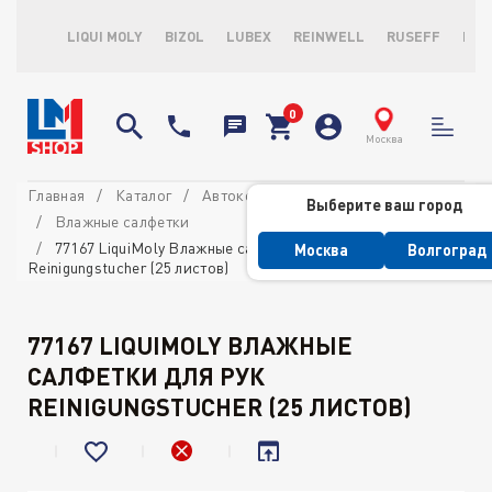
LIQUI MOLY
BIZOL
LUBEX
REINWELL
RUSEFF
LOP
Москва
Главная
Каталог
Автокосметика
Выберите ваш город
Влажные салфетки
77167 LiquiMoly Влажные салфетки для рук
Москва
Волгоград
Reinigungstucher (25 листов)
77167 LIQUIMOLY ВЛАЖНЫЕ
САЛФЕТКИ ДЛЯ РУК
REINIGUNGSTUCHER (25 ЛИСТОВ)