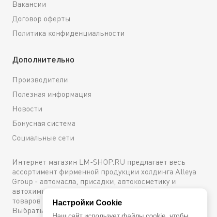
Вакансии
Договор оферты
Политика конфиденциальности
Дополнительно
Производители
Полезная информация
Новости
Бонусная система
Социальные сети
Интернет магазин LM-SHOP.RU предлагает весь
ассортимент фирменной продукции холдинга Alleya
Group - автомасла, присадки, автокосметику и
автохимию. Каталог содержит подробное описание
товаров с техническими характеристиками и ценами.
Настройки Cookie
Выбрать и купить оригинальную продукцию с
Наш сайт использует файлы cookie, чтобы