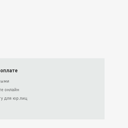
 оплате
ными
те онлайн
ту для юр.лиц