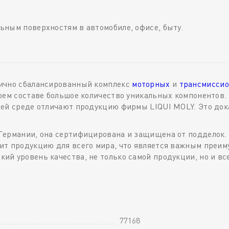
ьным поверхностям в автомобиле, офисе, быту.
лично сбалансированный комплекс
моторных
и
трансмиссио
оем составе большое количество уникальных компонентов.
щей среде отличают продукцию фирмы LIQUI MOLY. Это до
Германии, она сертифицирована и защищена от подделок.
т продукцию для всего мира, что является важным преиму
й уровень качества, не только самой продукции, но и вс
77168