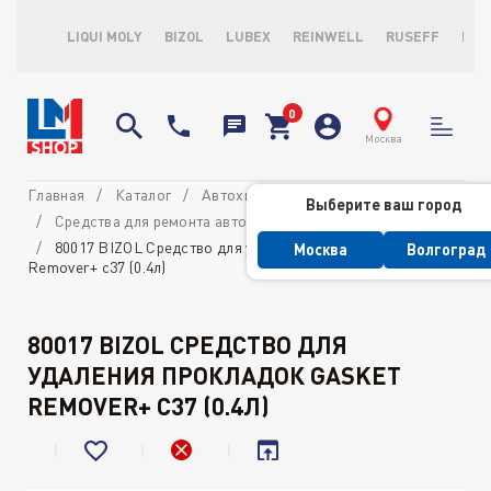
LIQUI MOLY
BIZOL
LUBEX
REINWELL
RUSEFF
LOP
Москва
Главная
Каталог
Автохимия профессиональная
Выберите ваш город
Средства для ремонта автомобиля
80017 BIZOL Средство для удаления прокладок Gasket
Москва
Волгоград
Remover+ c37 (0.4л)
80017 BIZOL СРЕДСТВО ДЛЯ
УДАЛЕНИЯ ПРОКЛАДОК GASKET
REMOVER+ C37 (0.4Л)