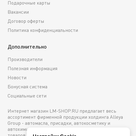
Подарочные карты
Вакансии
Договор оферты
Политика конфиденциальности
Дополнительно
Производители
Полезная информация
Новости
Бонусная система
Социальные сети
Интернет магазин LM-SHOP.RU предлагает весь
ассортимент фирменной продукции холдинга Alleya
Group - автомасла, присадки, автокосметику и
автохимию. Каталог содержит подробное описание
товаров с техническими характеристиками и ценами.