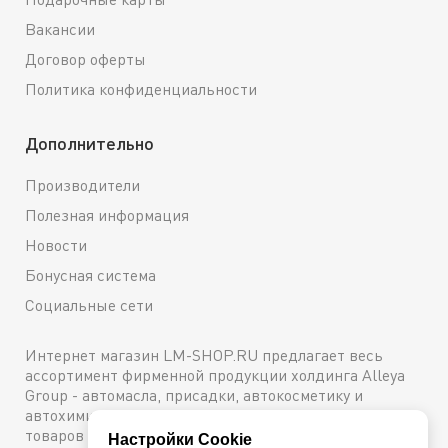
Вакансии
Договор оферты
Политика конфиденциальности
Дополнительно
Производители
Полезная информация
Новости
Бонусная система
Социальные сети
Интернет магазин LM-SHOP.RU предлагает весь
ассортимент фирменной продукции холдинга Alleya
Group - автомасла, присадки, автокосметику и
автохимию. Каталог содержит подробное описание
товаров с техническими характеристиками и ценами.
Настройки Cookie