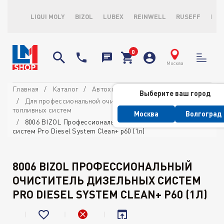
LIQUI MOLY
BIZOL
LUBEX
REINWELL
RUSEFF
LOP
Москва
Главная
Каталог
Автохимия профессиональная
Выберите ваш город
Для профессиональной очистки бензиновых и дизельных
топливных систем
Москва
Волгоград
8006 BIZOL Профессиональный очиститель дизельных
систем Pro Diesel System Clean+ p60 (1л)
8006 BIZOL ПРОФЕССИОНАЛЬНЫЙ
ОЧИСТИТЕЛЬ ДИЗЕЛЬНЫХ СИСТЕМ
PRO DIESEL SYSTEM CLEAN+ P60 (1Л)