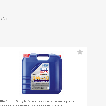
4/21
3867 LiquiMoly НС-синтетическое моторное
масло Leichtlauf High Tech 5W-40 20л