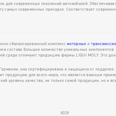
ло для современных поколений автомобилей. Обеспечива
ету самых современных присадок. Соответствует современ
лично сбалансированный комплекс
моторных
и
трансмиссио
оем составе большое количество уникальных компонентов.
щей среде отличают продукцию фирмы LIQUI MOLY. Это до
Германии, она сертифицирована и защищена от подделок.
т продукцию для всего мира, что является важным преиму
й уровень качества, не только самой продукции, но и вс
8028