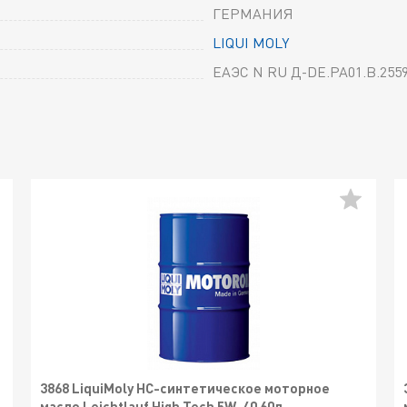
ГЕРМАНИЯ
LIQUI MOLY
ЕАЭС N RU Д-DE.РА01.В.2559
3868 LiquiMoly НС-синтетическое моторное
масло Leichtlauf High Tech 5W-40 60л