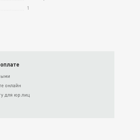
1
 оплате
ными
те онлайн
ту для юр.лиц