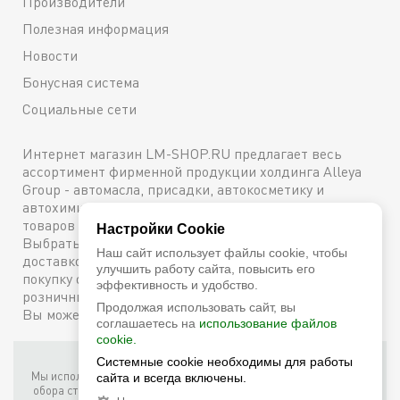
Производители
Полезная информация
Новости
Бонусная система
Социальные сети
Интернет магазин LM-SHOP.RU предлагает весь
ассортимент фирменной продукции холдинга Alleya
Group - автомасла, присадки, автокосметику и
автохимию. Каталог содержит подробное описание
товаров с техническими характеристиками и ценами.
Настройки Cookie
Выбрать и купить оригинальную продукцию с
Наш сайт использует файлы cookie, чтобы
доставкой по Москве можно сейчас же, оформив
улучшить работу сайта, повысить его
покупку онлайн, либо посетив один из наших
эффективность и удобство.
розничных магазинов. Более подробную информацию
Продолжая использовать сайт, вы
Вы можете получить по телефону
+7 (800) 600-48-38
соглашаетесь на
использование файлов
cookie.
Системные cookie необходимы для работы
Фирменный интернет-магазин LM Shop © 2026
Мы используем собственные куки (соокіе) и куки третьих лиц для
сайта и всегда включены.
обора статистики, маркетинговых целей, а также для того, чтобы