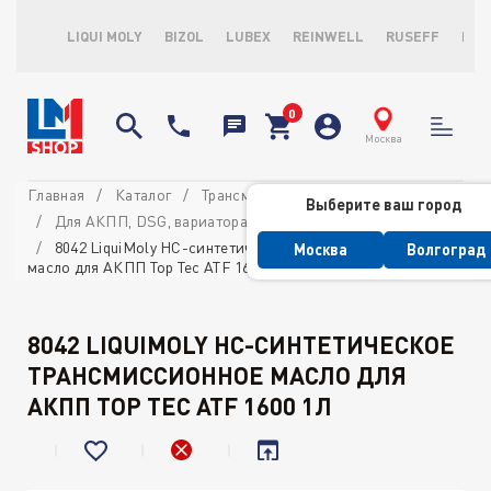
LIQUI MOLY
BIZOL
LUBEX
REINWELL
RUSEFF
LOP
Москва
Главная
Каталог
Трансмиссионные масла и ATF
Выберите ваш город
Для АКПП, DSG, вариатора и ГУР
8042 LiquiMoly НС-синтетическое трансмиссионное
Москва
Волгоград
масло для АКПП Top Tec ATF 1600 1л
8042 LIQUIMOLY НС-СИНТЕТИЧЕСКОЕ
ТРАНСМИССИОННОЕ МАСЛО ДЛЯ
АКПП TOP TEC ATF 1600 1Л