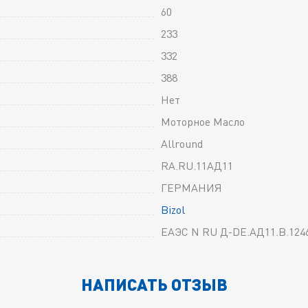
60
233
332
388
Нет
Моторное Масло
Allround
RA.RU.11АД11
ГЕРМАНИЯ
Bizol
ЕАЭС N RU Д-DE.АД11.В.124
НАПИСАТЬ ОТЗЫВ