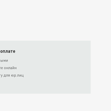
 оплате
ными
те онлайн
ту для юр.лиц