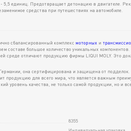
2 - 5,5 единиц. Предотвращает детонацию в двигателе. Ре
Незаменимое средства при путешествиях на автомобиле.
лично сбалансированный комплекс
моторных
и
трансмиссио
оем составе большое количество уникальных компонентов.
щей среде отличают продукцию фирмы LIQUI MOLY. Это до
Германии, она сертифицирована и защищена от подделок.
т продукцию для всего мира, что является важным преиму
й уровень качества, не только самой продукции, но и вс
8355
Индивидуальная упаковка