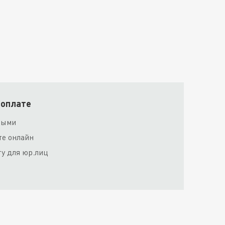
 оплате
ными
те онлайн
ту для юр.лиц