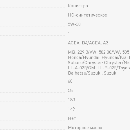
Канистра
HC-синтетическое
5W-30
1
ACEA: B4/ACEA: A3
MB: 229.3/VW: 502 00/VW: 505
Honda/Hyundai: Hyundai/Kia: 
Subaru/Chrysler: Chrysler/Ni
LL-A-025/GM: LL-B-025/Toyota
Daihatsu/Suzuki: Suzuki
60
58
183
149
Нет
Моторное масло