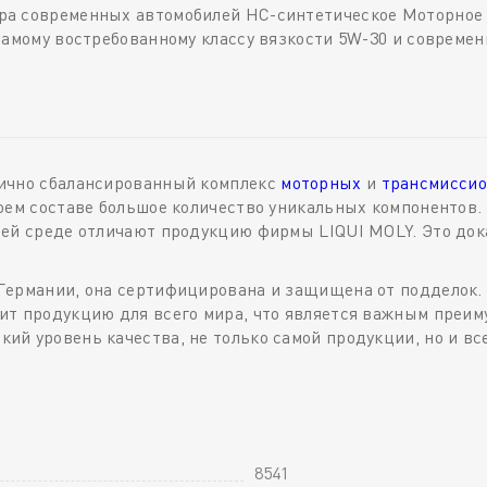
а современных автомобилей HC-синтетическое Моторное 
 самому востребованному классу вязкости 5W-30 и соврем
лично сбалансированный комплекс
моторных
и
трансмиссио
оем составе большое количество уникальных компонентов.
щей среде отличают продукцию фирмы LIQUI MOLY. Это до
Германии, она сертифицирована и защищена от подделок.
т продукцию для всего мира, что является важным преиму
й уровень качества, не только самой продукции, но и вс
8541