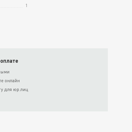
1
 оплате
ными
те онлайн
ту для юр.лиц