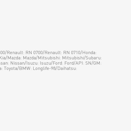
 00/Renault: RN 0700/Renault: RN 0710/Honda:
Kia/Mazda: Mazda/Mitsubishi: Mitsubishi/Subaru:
ssan: Nissan/Isuzu: Isuzu/Ford: Ford/API: SN/GM:
: Toyota/BMW: Longlife-98/Daihatsu: