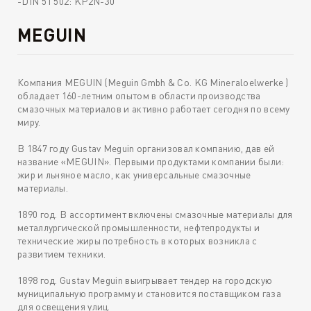
-DIN 51 502: KP2N-30
MEGUIN
Компания MEGUIN (Meguin Gmbh & Co. KG Mineraloelwerke )
обладает 160-летним опытом в области производства
смазочных материалов и активно работает сегодня по всему
миру.
В 1847 году Gustav Meguin организовал компанию, дав ей
название «MEGUIN». Первыми продуктами компании были:
жир и льняное масло, как универсальные смазочные
материалы.
1890 год. В ассортимент включены смазочные материалы для
металлургической промышленности, нефтепродукты и
технические жиры потребность в которых возникла с
развитием техники.
1898 год. Gustav Meguin выигрывает тендер на городскую
муниципальную программу и становится поставщиком газа
для освещения улиц.