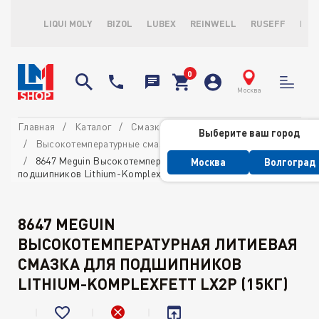
LIQUI MOLY
BIZOL
LUBEX
REINWELL
RUSEFF
LOP
Москва
Главная
Каталог
Смазки
Выберите ваш город
Высокотемпературные смазки и пасты
8647 Meguin Высокотемпературная литиевая смазка для
Москва
Волгоград
подшипников Lithium-Komplexfett LX2P (15кг)
8647 MEGUIN
ВЫСОКОТЕМПЕРАТУРНАЯ ЛИТИЕВАЯ
СМАЗКА ДЛЯ ПОДШИПНИКОВ
LITHIUM-KOMPLEXFETT LX2P (15КГ)