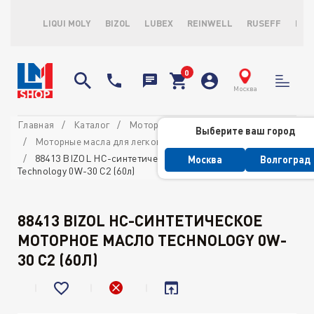
LIQUI MOLY
BIZOL
LUBEX
REINWELL
RUSEFF
LOP
Москва
Главная
Каталог
Моторные масла
Выберите ваш город
Моторные масла для легковых автомобилей
88413 BIZOL НС-синтетическое моторное масло
Москва
Волгоград
Technology 0W-30 C2 (60л)
88413 BIZOL НС-СИНТЕТИЧЕСКОЕ
МОТОРНОЕ МАСЛО TECHNOLOGY 0W-
30 C2 (60Л)