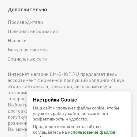
Дополнительно
Производители
Полезная информация
Новости
Бонусная система
Социальные сети
Интернет магазин LM-SHOP.RU предлагает весь
ассортимент фирменной продукции холдинга Alleya
Group - автомасла, присадки, автокосметику и
автохимию. Каталог содержит подробное описание
товаров с техническими характеристиками и ценами.
Настройки Cookie
Выбрать и купить оригинальную продукцию с
Наш сайт использует файлы cookie, чтобы
доставкой по Москве можно сейчас же, оформив
улучшить работу сайта, повысить его
покупку онлайн, либо посетив один из наших
эффективность и удобство.
розничных магазинов. Более подробную информацию
Продолжая использовать сайт, вы
Вы можете получить по телефону
+7 (800) 600-48-38
соглашаетесь на
использование файлов