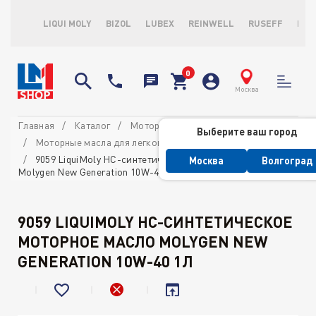
LIQUI MOLY
BIZOL
LUBEX
REINWELL
RUSEFF
LOP
Москва
Главная
Каталог
Моторные масла
Выберите ваш город
Моторные масла для легковых автомобилей
9059 LiquiMoly НС-синтетическое моторное масло
Москва
Волгоград
Molygen New Generation 10W-40 1л
9059 LIQUIMOLY НС-СИНТЕТИЧЕСКОЕ
МОТОРНОЕ МАСЛО MOLYGEN NEW
GENERATION 10W-40 1Л