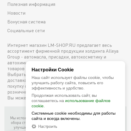
Полезная информация
Новости
Бонусная система
Социальные сети
Интернет магазин LM-SHOP.RU предлагает весь
ассортимент фирменной продукции холдинга Alleya
Group - автомасла, присадки, автокосметику и
автохимию. Каталог содержит подробное описание
товаров с техническими характеристиками и ценами.
Настройки Cookie
Выбрать и купить оригинальную продукцию с
Наш сайт использует файлы cookie, чтобы
доставкой по Москве можно сейчас же, оформив
улучшить работу сайта, повысить его
покупку онлайн, либо посетив один из наших
эффективность и удобство.
розничных магазинов. Более подробную информацию
Продолжая использовать сайт, вы
Вы можете получить по телефону
+7 (800) 600-48-38
соглашаетесь на
использование файлов
cookie.
Системные cookie необходимы для работы
Фирменный интернет-магазин LM Shop © 2026
Мы используем собственные куки (соокіе) и куки третьих лиц для
сайта и всегда включены.
обора статистики, маркетинговых целей, а также для того, чтобы
Настроить
улучшить работу сайта. Продолжая просмотр этого сайта, вы