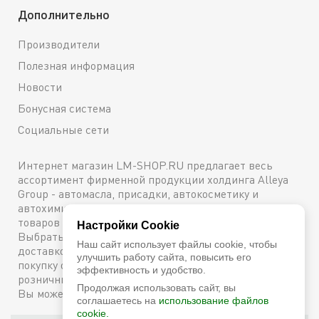
Дополнительно
Производители
Полезная информация
Новости
Бонусная система
Социальные сети
Интернет магазин LM-SHOP.RU предлагает весь
ассортимент фирменной продукции холдинга Alleya
Group - автомасла, присадки, автокосметику и
автохимию. Каталог содержит подробное описание
товаров с техническими характеристиками и ценами.
Настройки Cookie
Выбрать и купить оригинальную продукцию с
Наш сайт использует файлы cookie, чтобы
доставкой по Москве можно сейчас же, оформив
улучшить работу сайта, повысить его
покупку онлайн, либо посетив один из наших
эффективность и удобство.
розничных магазинов. Более подробную информацию
Продолжая использовать сайт, вы
Вы можете получить по телефону
+7 (800) 600-48-38
соглашаетесь на
использование файлов
cookie.