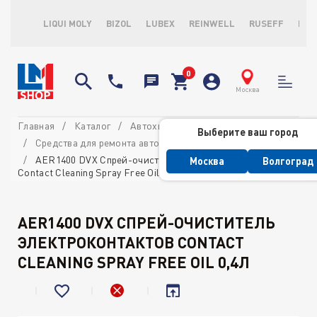
LIQUI MOLY
BIZOL
LUBEX
REINWELL
RUSEFF
LOP
Москва
Главная
Каталог
Автохимия профессиональная
Выберите ваш город
Средства для ремонта автомобиля
AER1400 DVX Спрей-очиститель электроконтактов
Москва
Волгоград
Contact Cleaning Spray Free Oil 0,4л
AER1400 DVX СПРЕЙ-ОЧИСТИТЕЛЬ
ЭЛЕКТРОКОНТАКТОВ CONTACT
CLEANING SPRAY FREE OIL 0,4Л