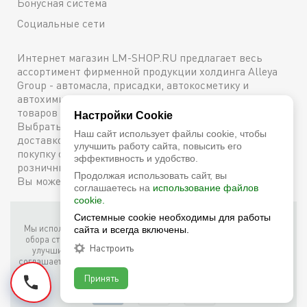
Бонусная система
Социальные сети
Интернет магазин LM-SHOP.RU предлагает весь
ассортимент фирменной продукции холдинга Alleya
Group - автомасла, присадки, автокосметику и
автохимию. Каталог содержит подробное описание
товаров с техническими характеристиками и ценами.
Настройки Cookie
Выбрать и купить оригинальную продукцию с
Наш сайт использует файлы cookie, чтобы
доставкой по Москве можно сейчас же, оформив
улучшить работу сайта, повысить его
покупку онлайн, либо посетив один из наших
эффективность и удобство.
розничных магазинов. Более подробную информацию
Продолжая использовать сайт, вы
Вы можете получить по телефону
+7 (800) 600-48-38
соглашаетесь на
использование файлов
cookie.
Фирменный интернет-магазин LM Shop © 2026
Системные cookie необходимы для работы
Мы используем собственные куки (соокіе) и куки третьих лиц для
сайта и всегда включены.
обора статистики, маркетинговых целей, а также для того, чтобы
Настроить
улучшить работу сайта. Продолжая просмотр этого сайта, вы
соглашаетесь с таким использованием файлов куки в соответствии
с условиями
Cookie Notice
.
Принять