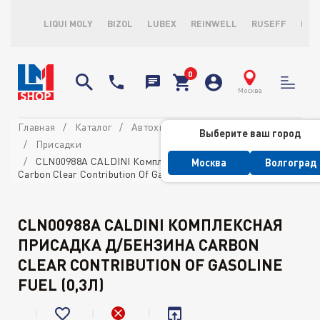
LIQUI MOLY
BIZOL
LUBEX
REINWELL
RUSEFF
LOP
Москва
Главная
Каталог
Автохимия профессиональная
Выберите ваш город
Присадки
CLN00988A CALDINI Комплексная присадка д/бензина
Москва
Волгоград
Carbon Clear Contribution Of Gasoline Fuel (0,3л)
CLN00988A CALDINI КОМПЛЕКСНАЯ
ПРИСАДКА Д/БЕНЗИНА CARBON
CLEAR CONTRIBUTION OF GASOLINE
FUEL (0,3Л)