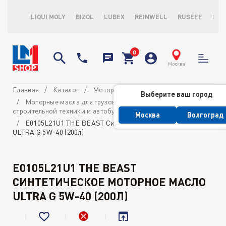
LIQUI MOLY
BIZOL
LUBEX
REINWELL
RUSEFF
LOP
Москва
Главная
Каталог
Моторные масла
Выберите ваш город
Моторные масла для грузовых автомобилей,
строительной техники и автобусов
Москва
Волгоград
E0105L21U1 THE BEAST Синтетическое моторное масло
ULTRA G 5W-40 (200л)
E0105L21U1 THE BEAST
СИНТЕТИЧЕСКОЕ МОТОРНОЕ МАСЛО
ULTRA G 5W-40 (200Л)