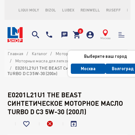
LIQUI MOLY
BIZOL
LUBEX
REINWELL
RUSEFF
LOP
Москва
Главная
Каталог
Моторные масла
Выберите ваш город
Моторные масла для легковых автомобилей
E0201L21U1 THE BEAST Синтетическое моторное масло
Москва
Волгоград
TURBO D C3 5W-30 (200л)
E0201L21U1 THE BEAST
СИНТЕТИЧЕСКОЕ МОТОРНОЕ МАСЛО
TURBO D C3 5W-30 (200Л)