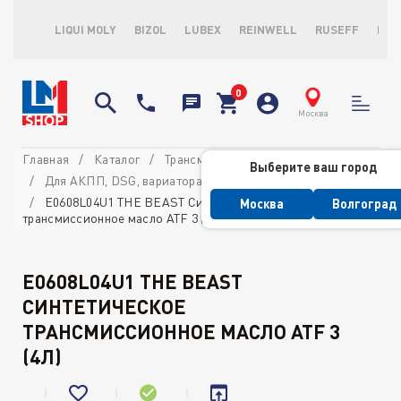
LIQUI MOLY
BIZOL
LUBEX
REINWELL
RUSEFF
LOP
Москва
Главная
Каталог
Трансмиссионные масла и ATF
Выберите ваш город
Для АКПП, DSG, вариатора и ГУР
E0608L04U1 THE BEAST Синтетическое
Москва
Волгоград
трансмиссионное масло ATF 3 (4л)
E0608L04U1 THE BEAST
СИНТЕТИЧЕСКОЕ
ТРАНСМИССИОННОЕ МАСЛО ATF 3
(4Л)