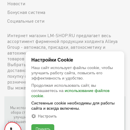
Новости
Бонусная система
Социальные сети
Интернет магазин LM-SHOP.RU предлагает весь
ассортимент фирменной продукции холдинга Alleya
Group - автомасла, присадки, автокосметику и
автохимию. Каталог содержит подробное описание
товаров с техническими характеристиками и ценами.
Настройки Cookie
Выбрать и купить оригинальную продукцию с
Наш сайт использует файлы cookie, чтобы
доставкой по Москве можно сейчас же, оформив
улучшить работу сайта, повысить его
покупку онлайн, либо посетив один из наших
эффективность и удобство.
розничных магазинов. Более подробную информацию
Продолжая использовать сайт, вы
Вы можете получить по телефону
+7 (800) 600-48-38
соглашаетесь на
использование файлов
cookie.
Фирменный интернет-магазин LM Shop © 2026
Системные cookie необходимы для работы
Мы используем собственные куки (соокіе) и куки третьих лиц для
сайта и всегда включены.
обора статистики, маркетинговых целей, а также для того, чтобы
Настроить
улучшить работу сайта. Продолжая просмотр этого сайта, вы
соглашаетесь с таким использованием файлов куки в соответствии
с условиями
Cookie Notice
.
Принять