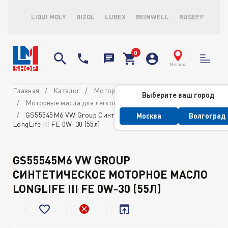
LIQUI MOLY
BIZOL
LUBEX
REINWELL
RUSEFF
LOP
Москва
Главная
Каталог
Моторные масла
Выберите ваш город
Моторные масла для легковых автомобилей
GS55545M6 VW Group Синтетическое моторное масло
Москва
Волгоград
LongLife III FE 0W-30 (55л)
GS55545M6 VW GROUP
СИНТЕТИЧЕСКОЕ МОТОРНОЕ МАСЛО
LONGLIFE III FE 0W-30 (55Л)