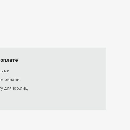
 оплате
ными
те онлайн
ту для юр.лиц