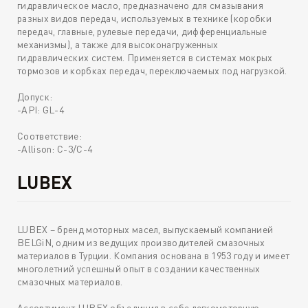
гидравлическое масло, предназначено для смазывания
разных видов передач, используемых в технике (коробки
передач, главные, рулевые передачи, дифференциальные
механизмы), а также для высоконагруженных
гидравлических систем. Применяется в системах мокрых
тормозов и корбках передач, переключаемых под нагрузкой.
Допуск:
-API: GL-4
Соответствие:
-Allison: C-3/C-4
LUBEX
LUBEX – бренд моторных масел, выпускаемый компанией
BELGiN, одним из ведущих производителей смазочных
материалов в Турции. Компания основана в 1953 году и имеет
многолетний успешный опыт в создании качественных
смазочных материалов.
Ассортимент LUBEX объединил в себе легкомоторную,