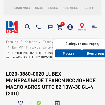
LIQUI MOLY
BIZOL
LUBEX
REINWELL
RUSEFF
LOP
Москва
Главная
Каталог
Трансмиссионные масла и ATF
Выберите ваш город
Для МКПП и узлов трансмиссии
L020-0860-0020 LUBEX Минеральное трансмиссионное
Москва
Волгоград
масло AGROS UTTO 82 10W-30 GL-4 (20л)
L020-0860-0020 LUBEX
МИНЕРАЛЬНОЕ ТРАНСМИССИОННОЕ
МАСЛО AGROS UTTO 82 10W-30 GL-4
(20Л)